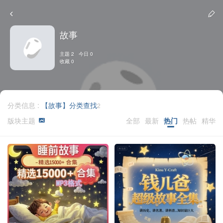
故事
主题 2 今日 0
收藏 0
分类信息 :
【故事】分类查找
2
版块主题
全部
最新
热门
热帖
精华