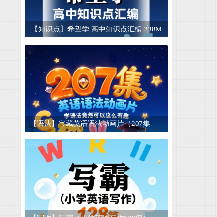
【短文】英语晨读美文短文合集 适合晨读和
15
【知识点】希望学 高中知识点汇编 238M
50种酱腌菜技术商业配方 腌菜大全套 腌菜技
16
【睡前故事】儿童睡前故事mp3电子版幼儿音
17
【早教认字】儿童认字卡片可打印-1500张 4.
18
【图片素材】山川湖泊湖水倒影高山脉河流小
19
【儿童成长】儿童迷宫模板图片素材宝宝幼儿
20
【语法】宝藏英语语法动画片（207集） 学语法竟然可以