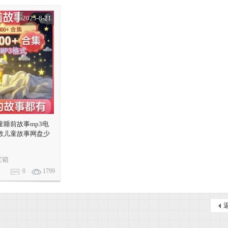
2025-8-21
睡前故事mp3电
教儿童故事网盘少
宝箱
0
1799