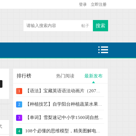
登录
立即注册
搜索
帖子
热搜:
二级建造师
魔童哪吒闹海
大鱼海棠
排行榜
热门阅读
最新发布
【语法】宝藏英语语法动画片（207集） 学语
1
【种植技艺】自学阳台种植蔬菜水果盆栽绿植
2
【单词】雪梨速记中小学1500词自然拼读+思
3
式
108个必懂的思维模型，精美图解电子版PPT【
4