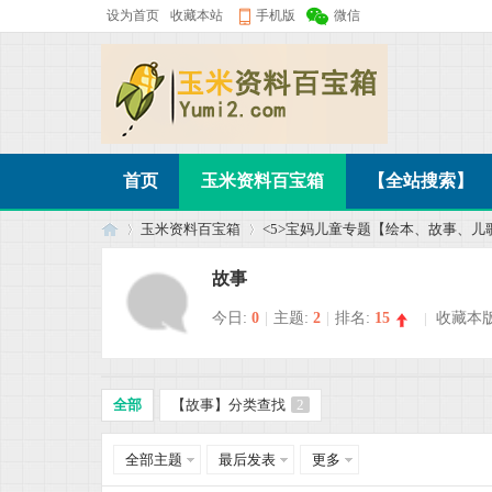
设为首页
收藏本站
手机版
微信
首页
玉米资料百宝箱
【全站搜索】
玉米资料百宝箱
<5>宝妈儿童专题【绘本、故事、儿
故事
今日:
0
|
主题:
2
|
排名:
15
|
收藏本
玉
»
›
全部
【故事】分类查找
2
全部主题
最后发表
更多