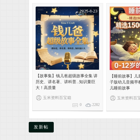
2025-8-23
米
【故事集】钱儿爸超级故事全集 讲
【睡前故事】儿童
资
历史、讲名著、讲科普...知识量巨
子版幼儿音频早
大！高质量
儿睡前故事
玉米资料百宝箱
玉米资料百
0
2282
发新帖
料