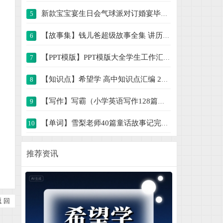
新款宝宝宴生日会气球派对订婚宴毕业典礼舞
5
【故事集】钱儿爸超级故事全集 讲历史、讲
6
【PPT模版】PPT模版大全学生工作汇报总结简
7
【知识点】希望学 高中知识点汇编 238M
8
【写作】写霸（小学英语写作128篇） 564M
9
【单词】雪梨老师40篇童话故事记完小学1000
10
动画视频课解锁几何奥秘900节课程 19G
11
推荐资讯
新人教版小学数学应用题专项一二三四五六年
12
小学数学口算竖式脱式计算应用题一二三四五
13
返 回
2025年新版字帖 PDF电子版字帖练字1-6年级
14