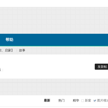
帮助
歌、启蒙】
故事
发新帖
版
|
›
最新
热门
精华
新窗
图片模