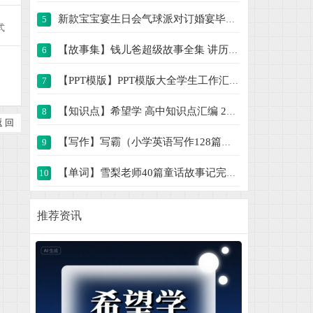
新款宝宝宴生日会气球派对订婚宴毕业典礼舞
5
式
【故事集】钱儿爸超级故事全集 讲历史、讲
6
【PPT模版】PPT模版大全学生工作汇报总结简
7
【知识点】希望学 高中知识点汇编 238M
8
返 回
【写作】写霸（小学英语写作128篇） 564M
9
【单词】雪梨老师40篇童话故事记完小学1000
10
动画视频课解锁几何奥秘900节课程 19G
11
推荐资讯
新人教版小学数学应用题专项一二三四五六年
12
小学数学口算竖式脱式计算应用题一二三四五
13
2025年新版字帖 PDF电子版字帖练字1-6年级
14