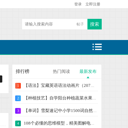
登录
立即注册
搜索
帖子
热搜:
二级建造师
魔童哪吒闹海
大鱼海棠
排行榜
热门阅读
最新发布
【语法】宝藏英语语法动画片（207集） 学语
1
【种植技艺】自学阳台种植蔬菜水果盆栽绿植
2
【单词】雪梨速记中小学1500词自然拼读+思
3
108个必懂的思维模型，精美图解电子版PPT【
4