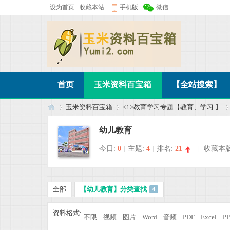
设为首页
收藏本站
手机版
微信
首页
玉米资料百宝箱
【全站搜索】
玉米资料百宝箱
<1>教育学习专题【教育、学习 】
幼儿教育
今日:
0
|
主题:
4
|
排名:
21
|
收藏本
玉
»
›
›
全部
【幼儿教育】分类查找
4
资料格式:
不限
视频
图片
Word
音频
PDF
Excel
P