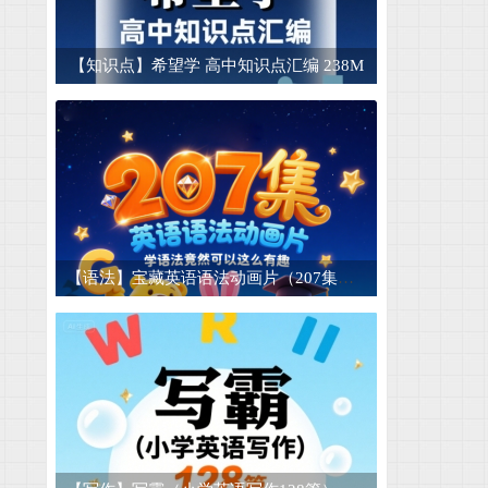
【短文】英语晨读美文短文合集 适合晨读和
15
【知识点】希望学 高中知识点汇编 238M
50种酱腌菜技术商业配方 腌菜大全套 腌菜技
16
【睡前故事】儿童睡前故事mp3电子版幼儿音
17
【早教认字】儿童认字卡片可打印-1500张 4.
18
【图片素材】山川湖泊湖水倒影高山脉河流小
19
【儿童成长】儿童迷宫模板图片素材宝宝幼儿
20
【语法】宝藏英语语法动画片（207集） 学语法竟然可以