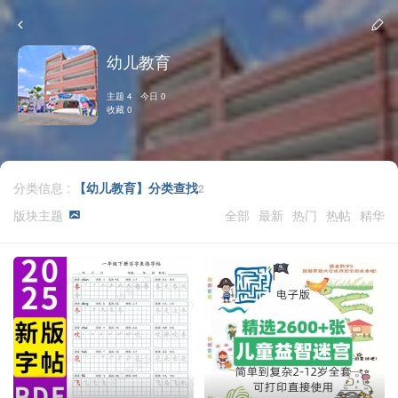
幼儿教育
主题 4 今日 0
收藏 0
分类信息 :
【幼儿教育】分类查找
2
版块主题
全部
最新
热门
热帖
精华