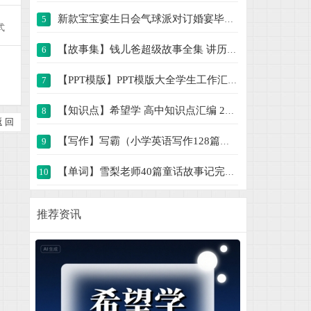
新款宝宝宴生日会气球派对订婚宴毕业典礼舞
5
式
【故事集】钱儿爸超级故事全集 讲历史、讲
6
【PPT模版】PPT模版大全学生工作汇报总结简
7
【知识点】希望学 高中知识点汇编 238M
8
返 回
【写作】写霸（小学英语写作128篇） 564M
9
【单词】雪梨老师40篇童话故事记完小学1000
10
动画视频课解锁几何奥秘900节课程 19G
11
推荐资讯
新人教版小学数学应用题专项一二三四五六年
12
小学数学口算竖式脱式计算应用题一二三四五
13
2025年新版字帖 PDF电子版字帖练字1-6年级
14