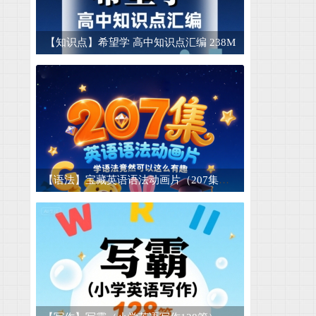
【短文】英语晨读美文短文合集 适合晨读和
15
【知识点】希望学 高中知识点汇编 238M
50种酱腌菜技术商业配方 腌菜大全套 腌菜技
16
【睡前故事】儿童睡前故事mp3电子版幼儿音
17
【早教认字】儿童认字卡片可打印-1500张 4.
18
【图片素材】山川湖泊湖水倒影高山脉河流小
19
【儿童成长】儿童迷宫模板图片素材宝宝幼儿
20
【语法】宝藏英语语法动画片（207集） 学语法竟然可以