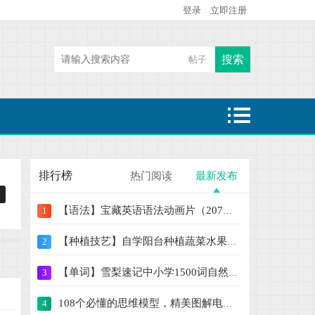
登录
立即注册
搜索
帖子
热搜:
二级建造师
魔童哪吒闹海
大鱼海棠
排行榜
热门阅读
最新发布
【语法】宝藏英语语法动画片（207集） 学语
1
【种植技艺】自学阳台种植蔬菜水果盆栽绿植
2
【单词】雪梨速记中小学1500词自然拼读+思
3
108个必懂的思维模型，精美图解电子版PPT【
4